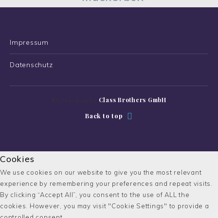
Impressum
Datenschutz
©2014-2025 by
Class Brothers GmbH
Back to top
Cookies
We use cookies on our website to give you the most relevant
experience by remembering your preferences and repeat visits.
By clicking “Accept All”, you consent to the use of ALL the
cookies. However, you may visit "Cookie Settings" to provide a
controlled consent.