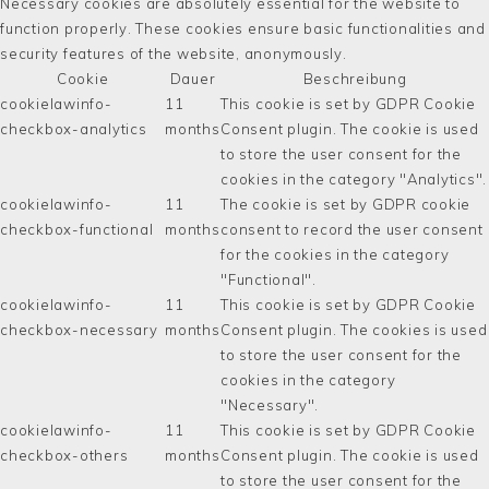
Necessary cookies are absolutely essential for the website to
function properly. These cookies ensure basic functionalities and
security features of the website, anonymously.
Cookie
Dauer
Beschreibung
cookielawinfo-
11
This cookie is set by GDPR Cookie
checkbox-analytics
months
Consent plugin. The cookie is used
to store the user consent for the
cookies in the category "Analytics".
cookielawinfo-
11
The cookie is set by GDPR cookie
checkbox-functional
months
consent to record the user consent
for the cookies in the category
"Functional".
cookielawinfo-
11
This cookie is set by GDPR Cookie
checkbox-necessary
months
Consent plugin. The cookies is used
to store the user consent for the
cookies in the category
"Necessary".
cookielawinfo-
11
This cookie is set by GDPR Cookie
checkbox-others
months
Consent plugin. The cookie is used
to store the user consent for the