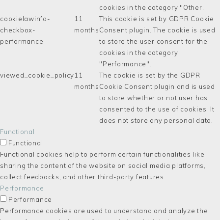
cookies in the category "Other.
cookielawinfo-
11
This cookie is set by GDPR Cookie
checkbox-
months
Consent plugin. The cookie is used
performance
to store the user consent for the
cookies in the category
"Performance".
viewed_cookie_policy
11
The cookie is set by the GDPR
months
Cookie Consent plugin and is used
to store whether or not user has
consented to the use of cookies. It
does not store any personal data.
Functional
Functional
Functional cookies help to perform certain functionalities like
sharing the content of the website on social media platforms,
collect feedbacks, and other third-party features.
Performance
Performance
Performance cookies are used to understand and analyze the